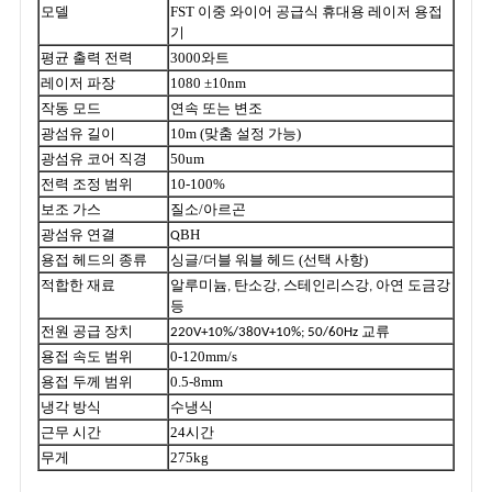
모델
FST 이중 와이어 공급식 휴대용 레이저 용접
기
평균 출력 전력
3000와트
레이저 파장
1080 ±10nm
작동 모드
연속 또는 변조
광섬유 길이
10m (맞춤 설정 가능)
광섬유 코어 직경
50um
전력 조정 범위
10-100%
보조 가스
질소/아르곤
광섬유 연결
BH
Q
용접 헤드의 종류
싱글/더블 워블 헤드 (선택 사항)
적합한 재료
알루미늄, 탄소강, 스테인리스강, 아연 도금강
등
전원 공급 장치
220V+10%/380V+10%; 50/60Hz 교류
용접 속도 범위
0-120mm/s
용접 두께 범위
0.5-8mm
냉각 방식
수냉식
근무 시간
24시간
무게
275kg