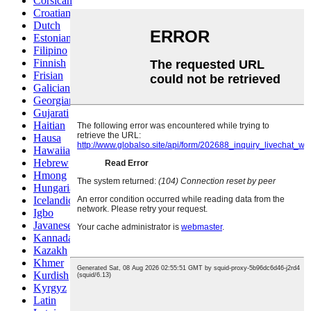
Corsican
Croatian
Dutch
Estonian
Filipino
Finnish
Frisian
Galician
Georgian
Gujarati
Haitian
Hausa
Hawaiian
Hebrew
Hmong
Hungarian
Icelandic
Igbo
Javanese
Kannada
Kazakh
Khmer
Kurdish
Kyrgyz
Latin