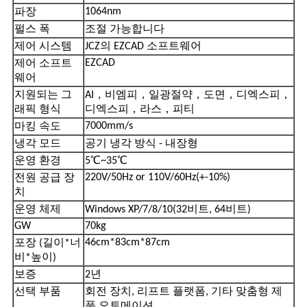
1064nm
파장
펄스 폭
조절 가능합니다
제어 시스템
JCZ의 EZCAD 소프트웨어
EZCAD
제어 소프트
웨어
，
，
，
，
，
지원되는 그
AI
비엠피
일광절약
도면
디엑스피
，
，
래픽 형식
디엑스피
라스
피티
7000mm/s
마킹 속도
냉각 모드
공기 냉각 방식 - 내장형
℃
℃
운영 환경
5
~35
220V/50Hz
or
110V/60Hz(+-10%)
전원 공급 장
치
운영 체제
Windows XP/7/8/10(32비트, 64비트)
GW
70kg
46cm*83cm*87cm
포장 (길이*너
비*높이)
보증
2년
선택 부품
회전 장치, 리프트 플랫폼, 기타 맞춤형 제
품
오토메이션